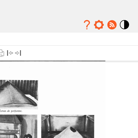
Mode
contraste
élévé