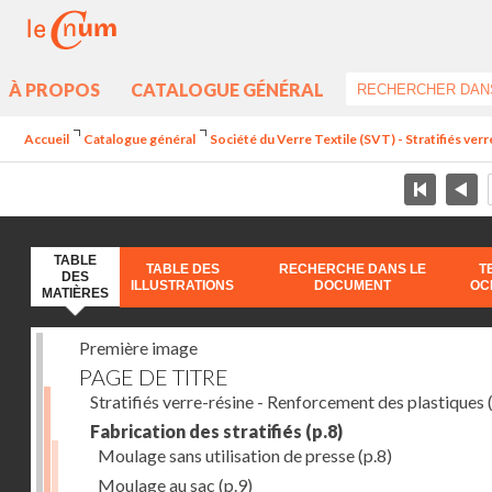
À PROPOS
CATALOGUE GÉNÉRAL
Accueil
Catalogue général
Société du Verre Textile (SVT) - Stratifiés ver
TABLE
TABLE DES
RECHERCHE DANS LE
T
DES
ILLUSTRATIONS
DOCUMENT
OC
MATIÈRES
Première image
PAGE DE TITRE
Stratifiés verre-résine - Renforcement des plastiques
(
Fabrication des stratifiés
(p.8)
Moulage sans utilisation de presse
(p.8)
Moulage au sac
(p.9)