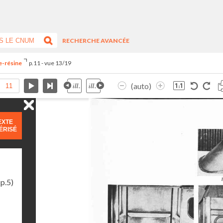
RECHERCHE AVANCÉE
re-résine
p.11 - vue 13/19
(auto)
EXTE
ÉRISÉ
p.5)