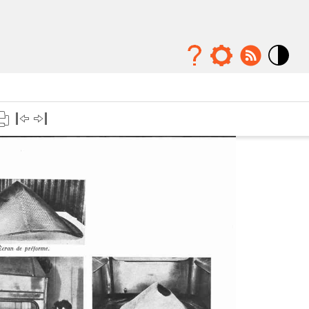
Mode
contraste
élévé