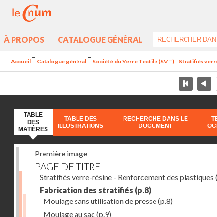
À PROPOS
CATALOGUE GÉNÉRAL
Accueil
Catalogue général
Société du Verre Textile (SVT) - Stratifiés ver
TABLE
TABLE DES
RECHERCHE DANS LE
T
DES
ILLUSTRATIONS
DOCUMENT
OC
MATIÈRES
Première image
PAGE DE TITRE
Stratifiés verre-résine - Renforcement des plastiques
(
Fabrication des stratifiés
(p.8)
Moulage sans utilisation de presse
(p.8)
Moulage au sac
(p.9)