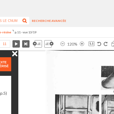
RECHERCHE AVANCÉE
re-résine
p.11 - vue 13/19
120%
EXTE
ÉRISÉ
p.5)