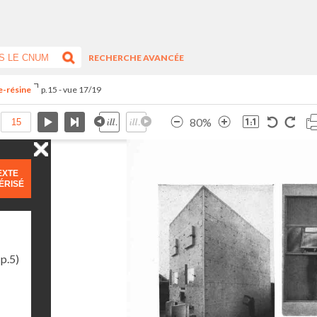
RECHERCHE AVANCÉE
re-résine
p.15 - vue 17/19
80%
EXTE
ÉRISÉ
p.5)