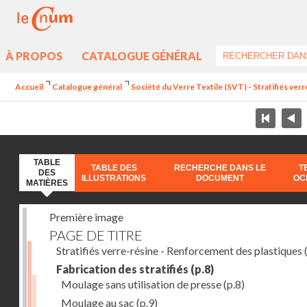
À PROPOS
CATALOGUE GÉNÉRAL
Accueil
Catalogue général
Société du Verre Textile (SVT) - Stratifiés ver
TABLE
TABLE DES
RECHERCHE DANS LE
T
DES
ILLUSTRATIONS
DOCUMENT
OC
MATIÈRES
Première image
PAGE DE TITRE
Stratifiés verre-résine - Renforcement des plastiques
(
Fabrication des stratifiés
(p.8)
Moulage sans utilisation de presse
(p.8)
Moulage au sac
(p.9)