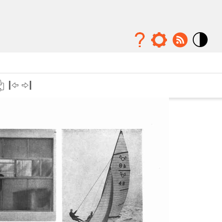
Mode
contraste
élévé