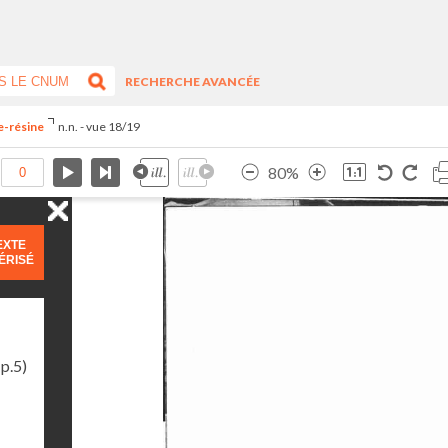
RECHERCHE AVANCÉE
re-résine
n.n. - vue 18/19
80%
EXTE
ÉRISÉ
p.5)