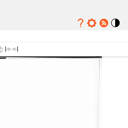
Mode
contraste
élévé