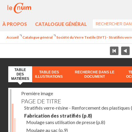
À PROPOS
CATALOGUE GÉNÉRAL
Accueil
Catalogue général
Société du Verre Textile (SVT) - Stratifiés ver
TABLE
TABLE DES
RECHERCHE DANS LE
T
DES
ILLUSTRATIONS
DOCUMENT
OC
MATIÈRES
Première image
PAGE DE TITRE
Stratifiés verre-résine - Renforcement des plastiques
(
Fabrication des stratifiés
(p.8)
Moulage sans utilisation de presse
(p.8)
Moulage au sac
(p.9)