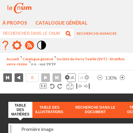
À PROPOS
CATALOGUE GÉNÉRAL
RECHERCHE AVANCÉE
Mode
contraste
Accueil
Catalogue général
Société du Verre Textile (SVT) - Stratifiés
élévé
verre-résine
n.n. - vue 19/19
130%
TABLE
TABLE DES
RECHERCHE DANS LE
T
DES
ILLUSTRATIONS
DOCUMENT
OC
MATIÈRES
Première image