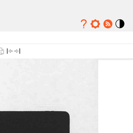
Mode
contraste
élévé