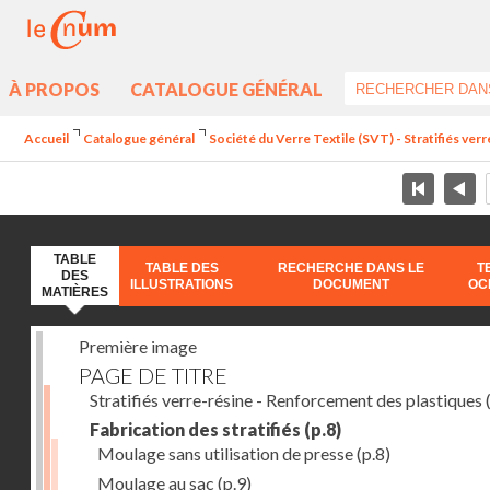
À PROPOS
CATALOGUE GÉNÉRAL
Accueil
Catalogue général
Société du Verre Textile (SVT) - Stratifiés ver
TABLE
TABLE DES
RECHERCHE DANS LE
T
DES
ILLUSTRATIONS
DOCUMENT
OC
MATIÈRES
Première image
PAGE DE TITRE
Stratifiés verre-résine - Renforcement des plastiques
(
Fabrication des stratifiés
(p.8)
Moulage sans utilisation de presse
(p.8)
Moulage au sac
(p.9)