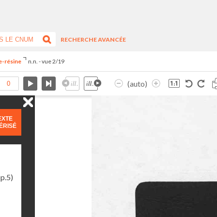
RECHERCHE AVANCÉE
re-résine
n.n. - vue 2/19
(auto)
EXTE
ÉRISÉ
p.5)