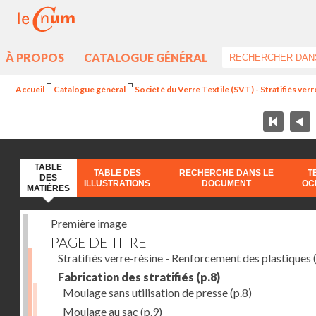
À PROPOS
CATALOGUE GÉNÉRAL
Accueil
Catalogue général
Société du Verre Textile (SVT) - Stratifiés ver
TABLE
TABLE DES
RECHERCHE DANS LE
T
DES
ILLUSTRATIONS
DOCUMENT
OC
MATIÈRES
Première image
PAGE DE TITRE
Stratifiés verre-résine - Renforcement des plastiques
(
Fabrication des stratifiés
(p.8)
Moulage sans utilisation de presse
(p.8)
Moulage au sac
(p.9)