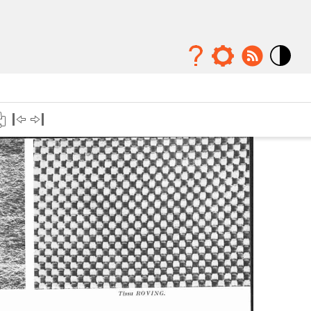
Mode
contraste
élévé