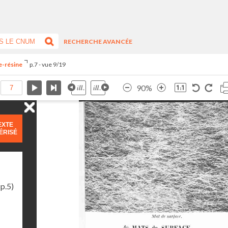
RECHERCHE AVANCÉE
re-résine
p.7 - vue 9/19
90%
EXTE
ÉRISÉ
p.5)