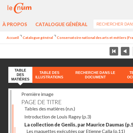
À PROPOS
CATALOGUE GÉNÉRAL
Accueil
Catalogue général
Conservatoire national des arts et métiers (Fran
TABLE
TABLE DES
RECHERCHE DANS LE
T
DES
ILLUSTRATIONS
DOCUMENT
OC
MATIÈRES
Première image
PAGE DE TITRE
Tables des matières
(n.n.)
Introduction de Louis Ragey
(p.3)
La collection de Genlis, par Maurice Daumas
(p.5
Les maquettes exécutées par Etienne Calla
(p.11)