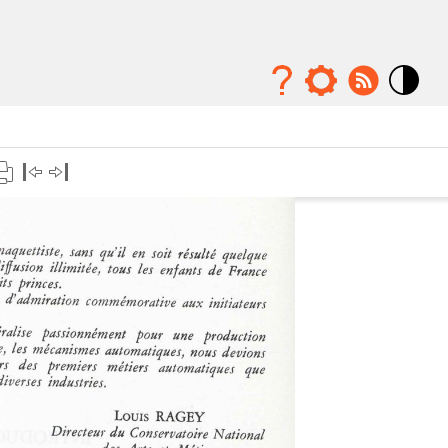
Mode
contraste
élévé