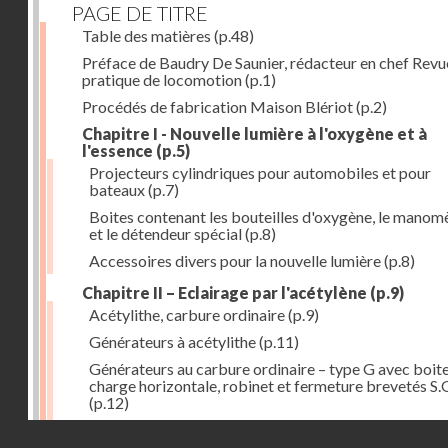
PAGE DE TITRE
Table des matières
(p.48)
Préface de Baudry De Saunier, rédacteur en chef Revu
pratique de locomotion
(p.1)
Procédés de fabrication Maison Blériot
(p.2)
Chapitre I - Nouvelle lumière à l'oxygène et à
l'essence
(p.5)
Projecteurs cylindriques pour automobiles et pour
bateaux
(p.7)
Boites contenant les bouteilles d'oxygène, le manom
et le détendeur spécial
(p.8)
Accessoires divers pour la nouvelle lumière
(p.8)
Chapitre II – Eclairage par l'acétylène
(p.9)
Acétylithe, carbure ordinaire
(p.9)
Générateurs à acétylithe
(p.11)
Générateurs au carbure ordinaire – type G avec boit
charge horizontale, robinet et fermeture brevetés S.
(p.12)
Générateurs au carbure ordinaire
(p.13)
Droits réservés - CNAM