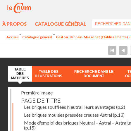
À PROPOS
CATALOGUE GÉNÉRAL
Accueil
Catalogue général
Gaston Blanpain-Massonet (Etablissements) - 
TABLE
TABLE DES
RECHERCHE DANS LE
T
DES
ILLUSTRATIONS
DOCUMENT
OC
MATIÈRES
Première image
PAGE DE TITRE
Les briques soufflées Neutral, leurs avantages
(p.2)
Les briques moulées pressées creuses Astral
(p.13)
Mode d'emploi des briques Neutral – Astral – Astralu
(p.15)