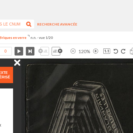
RECHERCHE AVANCÉE
Briques en verre
n.n. - vue 1/20
120%
EXTE
ÉRISÉ
x