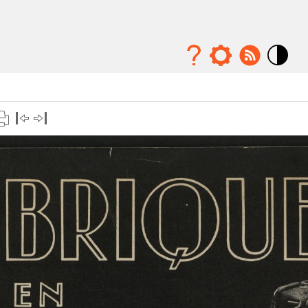
Mode
contraste
élévé