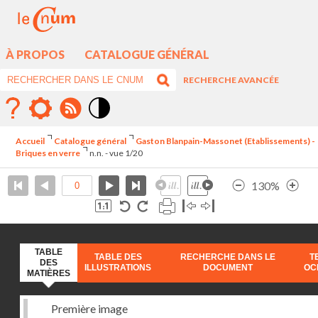
À PROPOS
CATALOGUE GÉNÉRAL
RECHERCHE AVANCÉE
Mode
contraste
Accueil
Catalogue général
Gaston Blanpain-Massonet (Etablissements) -
élévé
Briques en verre
n.n. - vue 1/20
130%
TABLE
TABLE DES
RECHERCHE DANS LE
T
DES
ILLUSTRATIONS
DOCUMENT
OC
MATIÈRES
Première image