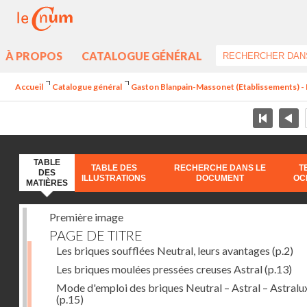
À PROPOS
CATALOGUE GÉNÉRAL
Accueil
Catalogue général
Gaston Blanpain-Massonet (Etablissements) - 
TABLE
TABLE DES
RECHERCHE DANS LE
T
DES
ILLUSTRATIONS
DOCUMENT
OC
MATIÈRES
Première image
PAGE DE TITRE
Les briques soufflées Neutral, leurs avantages
(p.2)
Les briques moulées pressées creuses Astral
(p.13)
Mode d'emploi des briques Neutral – Astral – Astralu
(p.15)