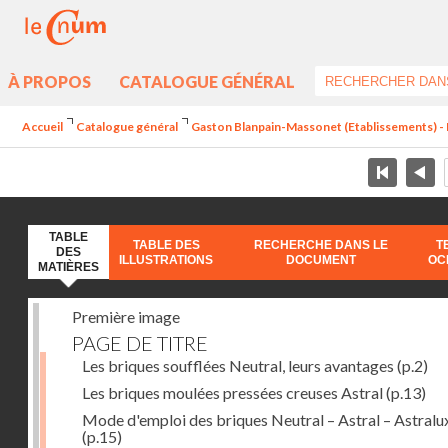
À PROPOS
CATALOGUE GÉNÉRAL
Accueil
Catalogue général
Gaston Blanpain-Massonet (Etablissements) - 
TABLE
TABLE DES
RECHERCHE DANS LE
T
DES
ILLUSTRATIONS
DOCUMENT
OC
MATIÈRES
Première image
PAGE DE TITRE
Les briques soufflées Neutral, leurs avantages
(p.2)
Les briques moulées pressées creuses Astral
(p.13)
Mode d'emploi des briques Neutral – Astral – Astralu
(p.15)