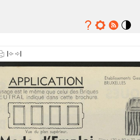
Mode
contraste
élévé