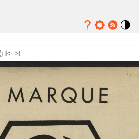
Mode
contraste
élévé