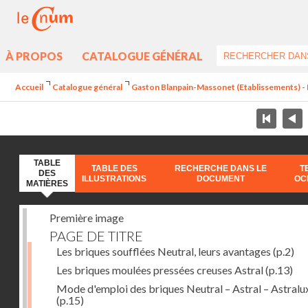
À PROPOS
CATALOGUE GÉNÉRAL
Accueil
Catalogue général
Gaston Blanpain-Massonet (Etablissements) - 
TABLE
TABLE DES
RECHERCHE DANS LE
T
DES
ILLUSTRATIONS
DOCUMENT
OC
MATIÈRES
Première image
PAGE DE TITRE
Les briques soufflées Neutral, leurs avantages
(p.2)
Les briques moulées pressées creuses Astral
(p.13)
Mode d'emploi des briques Neutral – Astral – Astralu
(p.15)