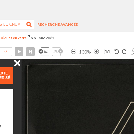
RECHERCHE AVANCÉE
Briques en verre
n.n. - vue 20/20
130%
EXTE
ÉRISÉ
x