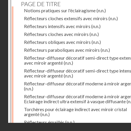
PAGE DE TITRE
Notions pratiques sur l'éclairagisme
(n.n.)
Réflecteurs cloches extensifs avec miroirs
(n.n.)
Réflecteurs intensifs avec miroirs
(n.n.)
Réflecteurs cloches avec miroirs
(n.n.)
Réflecteurs obliques avec miroirs
(n.n.)
Réflecteurs paraboliques avec miroirs
(n.n.)
Réflecteur-diffuseur décoratif semi-direct type exten
avec miroir argenté
(n.n.)
Réflecteur-diffuseur décoratif semi-direct type intens
avec miroir argenté
(n.n.)
Réflecteur-diffuseur décoratif moderne à miroir arge
(n.n.)
Réflecteur-diffuseur décoratif moderne à miroir arge
Eclairage indirect ultra extensif à vasque diffusante
(n.
Torchères pour éclairage indirect avec miroir cristal
argenté
(n.n.)
Réflecteurs émaillés
(n.n.)
Droits réservés - CNAM
Réflecteurs dissymétriques avec miroirs ovoïdes
(n.n.)