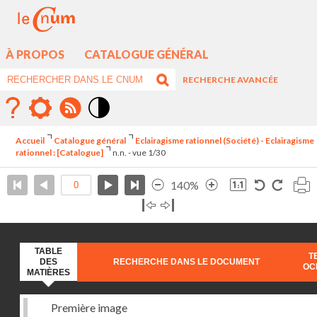
À PROPOS
CATALOGUE GÉNÉRAL
RECHERCHE AVANCÉE
Mode
contraste
Accueil
Catalogue général
Eclairagisme rationnel (Société) - Eclairagisme
élévé
rationnel : [Catalogue]
n.n. - vue 1/30
140%
TABLE
T
DES
RECHERCHE DANS LE DOCUMENT
OC
MATIÈRES
Première image