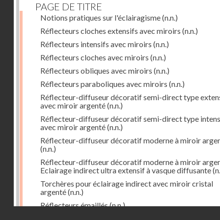
PAGE DE TITRE
Notions pratiques sur l'éclairagisme
(n.n.)
Réflecteurs cloches extensifs avec miroirs
(n.n.)
Réflecteurs intensifs avec miroirs
(n.n.)
Réflecteurs cloches avec miroirs
(n.n.)
Réflecteurs obliques avec miroirs
(n.n.)
Réflecteurs paraboliques avec miroirs
(n.n.)
Réflecteur-diffuseur décoratif semi-direct type exten
avec miroir argenté
(n.n.)
Réflecteur-diffuseur décoratif semi-direct type intens
avec miroir argenté
(n.n.)
Réflecteur-diffuseur décoratif moderne à miroir arge
(n.n.)
Réflecteur-diffuseur décoratif moderne à miroir arge
Eclairage indirect ultra extensif à vasque diffusante
(n.
Torchères pour éclairage indirect avec miroir cristal
argenté
(n.n.)
Réflecteurs émaillés
(n.n.)
Droits réservés - CNAM
Réflecteurs dissymétriques avec miroirs ovoïdes
(n.n.)