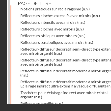
PAGE DE TITRE
Notions pratiques sur l'éclairagisme
(n.n.)
Réflecteurs cloches extensifs avec miroirs
(n.n.)
Réflecteurs intensifs avec miroirs
(n.n.)
Réflecteurs cloches avec miroirs
(n.n.)
Réflecteurs obliques avec miroirs
(n.n.)
Réflecteurs paraboliques avec miroirs
(n.n.)
Réflecteur-diffuseur décoratif semi-direct type exten
avec miroir argenté
(n.n.)
Réflecteur-diffuseur décoratif semi-direct type intens
avec miroir argenté
(n.n.)
Réflecteur-diffuseur décoratif moderne à miroir arge
(n.n.)
Réflecteur-diffuseur décoratif moderne à miroir arge
Eclairage indirect ultra extensif à vasque diffusante
(n.
Torchères pour éclairage indirect avec miroir cristal
argenté
(n.n.)
Réflecteurs émaillés
(n.n.)
Droits réservés - CNAM
Réflecteurs dissymétriques avec miroirs ovoïdes
(n.n.)