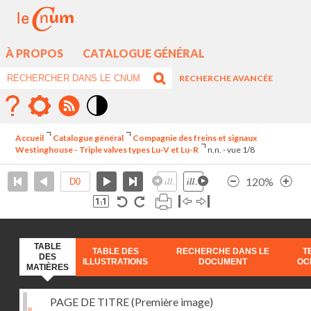
À PROPOS
CATALOGUE GÉNÉRAL
RECHERCHE AVANCÉE
Mode
contraste
Accueil
Catalogue général
Compagnie des freins et signaux
élévé
Westinghouse - Triple valves types Lu-V et Lu-R
n.n. - vue 1/8
120%
TABLE
TABLE DES
RECHERCHE DANS LE
T
DES
ILLUSTRATIONS
DOCUMENT
OC
MATIÈRES
PAGE DE TITRE (Première image)