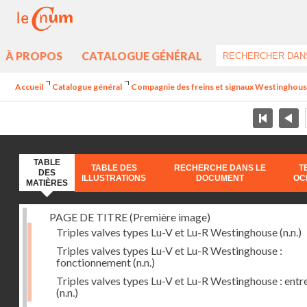
À PROPOS
CATALOGUE GÉNÉRAL
Accueil
Catalogue général
Compagnie des freins et signaux Westinghouse 
TABLE
TABLE DES
RECHERCHE DANS LE
T
DES
ILLUSTRATIONS
DOCUMENT
OC
MATIÈRES
PAGE DE TITRE (Première image)
Triples valves types Lu-V et Lu-R Westinghouse
(n.n.)
Triples valves types Lu-V et Lu-R Westinghouse :
fonctionnement
(n.n.)
Triples valves types Lu-V et Lu-R Westinghouse : entr
(n.n.)