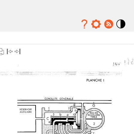
Mode
contraste
élévé