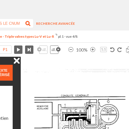
RECHERCHE AVANCÉE
- Triple valves types Lu-V et Lu-R
pl.1 - vue 4/8
100%
EXTE
ÉRISÉ
etien