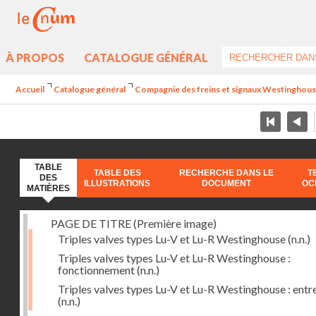
À PROPOS
CATALOGUE GÉNÉRAL
Accueil
Catalogue général
Compagnie des freins et signaux Westinghouse 
TABLE
TABLE DES
RECHERCHE DANS LE
T
DES
ILLUSTRATIONS
DOCUMENT
OC
MATIÈRES
PAGE DE TITRE (Première image)
Triples valves types Lu-V et Lu-R Westinghouse
(n.n.)
Triples valves types Lu-V et Lu-R Westinghouse :
fonctionnement
(n.n.)
Triples valves types Lu-V et Lu-R Westinghouse : entr
(n.n.)