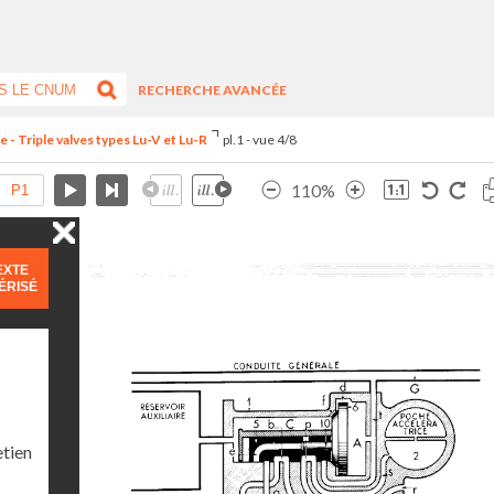
RECHERCHE AVANCÉE
- Triple valves types Lu-V et Lu-R
pl.1 - vue 4/8
110%
EXTE
ÉRISÉ
etien