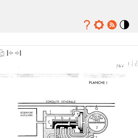
Mode
contraste
élévé