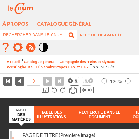
À PROPOS
CATALOGUE GÉNÉRAL
RECHERCHE AVANCÉE
Mode
contraste
Accueil
Catalogue général
Compagnie des freins et signaux
élévé
Westinghouse - Triple valves types Lu-V et Lu-R
n.n. - vue 8/8
120%
TABLE
TABLE DES
RECHERCHE DANS LE
T
DES
ILLUSTRATIONS
DOCUMENT
OC
MATIÈRES
PAGE DE TITRE (Première image)