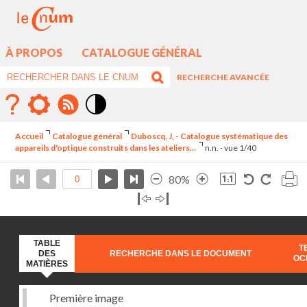
À PROPOS
CATALOGUE GÉNÉRAL
RECHERCHE AVANCÉE
Mode
contraste
Accueil
Catalogue général
Duboscq, J, - Catalogue systématique des
élévé
appareils d'optique construits dans les ateliers...
n.n. - vue 1/40
80%
TABLE
T
DES
RECHERCHE DANS LE DOCUMENT
OC
MATIÈRES
Première image