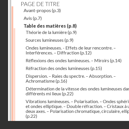
PAGE DE TITRE
Avant-propos
(p.3)
Avis
(p.7)
Table des matières
(p.8)
Théorie de la lumière
(p.9)
Sources lumineuses
(p.9)
Ondes lumineuses. - Effets de leur rencontre. –
Interférences. – Diffraction
(p.12)
Réflexions des ondes lumineuses. – Miroirs
(p.14)
Réfraction des ondes lumineuses
(p.15)
Dispersion. – Raies du spectre. – Absorption. –
Achromatisme
(p.16)
Détermination de la vitesse des ondes lumineuses dan
différents mi lieux
(p.22)
Vibrations lumineuses. – Polarisation. – Ondes sphér
et ondes elliptique. – Double réfraction. – Cristaux à 
deux axes. – Polarisation chromatique, circulaire, elli
(p.22)
Action de la lumière des milieux à surfaces courbes. –
Droits réservés - CNAM
Lentilles
(p.29)