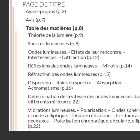
PAGE DE TITRE
Avant-propos
(p.3)
Avis
(p.7)
Table des matières
(p.8)
Théorie de la lumière
(p.9)
Sources lumineuses
(p.9)
Ondes lumineuses. - Effets de leur rencontre. –
Interférences. – Diffraction
(p.12)
Réflexions des ondes lumineuses. – Miroirs
(p.14)
Réfraction des ondes lumineuses
(p.15)
Dispersion. – Raies du spectre. – Absorption. –
Achromatisme
(p.16)
Détermination de la vitesse des ondes lumineuses dan
différents mi lieux
(p.22)
Vibrations lumineuses. – Polarisation. – Ondes sphér
et ondes elliptique. – Double réfraction. – Cristaux à 
deux axes. – Polarisation chromatique, circulaire, elli
(p.22)
Action de la lumière des milieux à surfaces courbes. –
Droits réservés - CNAM
Lentilles
(p.29)