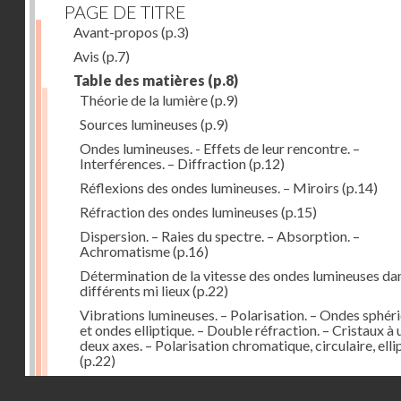
PAGE DE TITRE
Avant-propos
(p.3)
Avis
(p.7)
Table des matières
(p.8)
Théorie de la lumière
(p.9)
Sources lumineuses
(p.9)
Ondes lumineuses. - Effets de leur rencontre. –
Interférences. – Diffraction
(p.12)
Réflexions des ondes lumineuses. – Miroirs
(p.14)
Réfraction des ondes lumineuses
(p.15)
Dispersion. – Raies du spectre. – Absorption. –
Achromatisme
(p.16)
Détermination de la vitesse des ondes lumineuses dan
différents mi lieux
(p.22)
Vibrations lumineuses. – Polarisation. – Ondes sphér
et ondes elliptique. – Double réfraction. – Cristaux à 
deux axes. – Polarisation chromatique, circulaire, elli
(p.22)
Action de la lumière des milieux à surfaces courbes. –
Droits réservés - CNAM
Lentilles
(p.29)