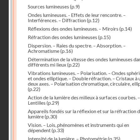
Sources lumineuses
(p.9)
Ondes lumineuses. - Effets de leur rencontre. –
Interférences. – Diffraction
(p.12)
Réflexions des ondes lumineuses. – Miroirs
(p.14)
Réfraction des ondes lumineuses
(p.15)
Dispersion. – Raies du spectre. – Absorption. –
Achromatisme
(p.16)
Détermination de la vitesse des ondes lumineuses dan
différents mi lieux
(p.22)
Vibrations lumineuses. – Polarisation. – Ondes sphér
et ondes elliptique. – Double réfraction. – Cristaux à 
deux axes. – Polarisation chromatique, circulaire, elli
(p.22)
Action de la lumière des milieux à surfaces courbes. –
Lentilles
(p.29)
Appareils fondés sur la réflexion et sur la réfraction d
lumière
(p.30)
Vision. – Lois, phénomènes et instruments qui en
dépendent
(p.33)
Intensité de la lumière. – Photométrie
(p.35)