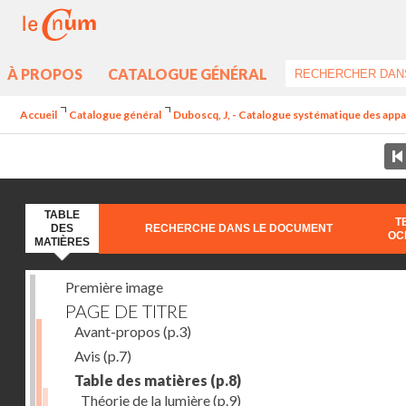
À PROPOS
CATALOGUE GÉNÉRAL
Accueil
Catalogue général
Duboscq, J, - Catalogue systématique des appare
TABLE
T
DES
RECHERCHE DANS LE DOCUMENT
OC
MATIÈRES
Première image
PAGE DE TITRE
Avant-propos
(p.3)
Avis
(p.7)
Table des matières
(p.8)
Théorie de la lumière
(p.9)