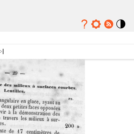
Mode
contraste
élévé