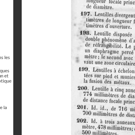
s les
iques
un et
ptique
e la