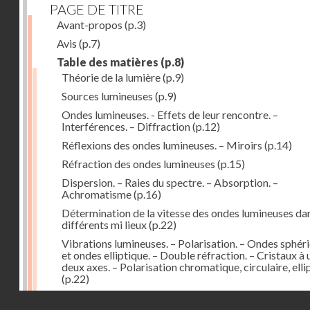
PAGE DE TITRE
Avant-propos
(p.3)
Avis
(p.7)
Table des matières
(p.8)
Théorie de la lumière
(p.9)
Sources lumineuses
(p.9)
Ondes lumineuses. - Effets de leur rencontre. –
Interférences. – Diffraction
(p.12)
Réflexions des ondes lumineuses. – Miroirs
(p.14)
Réfraction des ondes lumineuses
(p.15)
Dispersion. – Raies du spectre. – Absorption. –
Achromatisme
(p.16)
Détermination de la vitesse des ondes lumineuses dan
différents mi lieux
(p.22)
Vibrations lumineuses. – Polarisation. – Ondes sphér
et ondes elliptique. – Double réfraction. – Cristaux à 
deux axes. – Polarisation chromatique, circulaire, elli
(p.22)
Action de la lumière des milieux à surfaces courbes. –
Droits réservés - CNAM
Lentilles
(p.29)