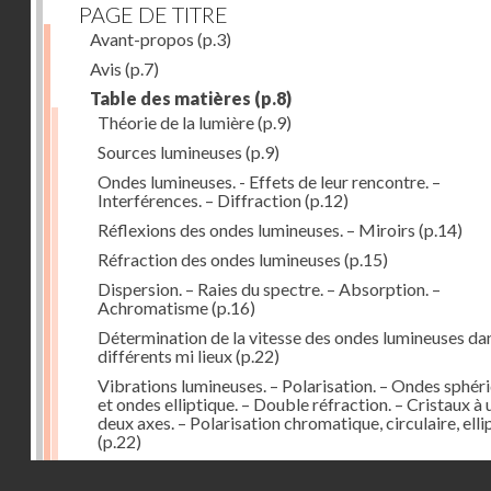
PAGE DE TITRE
Avant-propos
(p.3)
Avis
(p.7)
Table des matières
(p.8)
Théorie de la lumière
(p.9)
Sources lumineuses
(p.9)
Ondes lumineuses. - Effets de leur rencontre. –
Interférences. – Diffraction
(p.12)
Réflexions des ondes lumineuses. – Miroirs
(p.14)
Réfraction des ondes lumineuses
(p.15)
Dispersion. – Raies du spectre. – Absorption. –
Achromatisme
(p.16)
Détermination de la vitesse des ondes lumineuses dan
différents mi lieux
(p.22)
Vibrations lumineuses. – Polarisation. – Ondes sphér
et ondes elliptique. – Double réfraction. – Cristaux à 
deux axes. – Polarisation chromatique, circulaire, elli
(p.22)
Action de la lumière des milieux à surfaces courbes. –
Droits réservés - CNAM
Lentilles
(p.29)