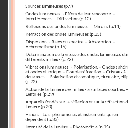
Sources lumineuses
(p.9)
Ondes lumineuses. - Effets de leur rencontre. –
Interférences. – Diffraction
(p.12)
Réflexions des ondes lumineuses. – Miroirs
(p.14)
Réfraction des ondes lumineuses
(p.15)
Dispersion. – Raies du spectre. – Absorption. –
Achromatisme
(p.16)
Détermination de la vitesse des ondes lumineuses dan
différents mi lieux
(p.22)
Vibrations lumineuses. – Polarisation. – Ondes sphér
et ondes elliptique. – Double réfraction. – Cristaux à 
deux axes. – Polarisation chromatique, circulaire, elli
(p.22)
Action de la lumière des milieux à surfaces courbes. –
Lentilles
(p.29)
Appareils fondés sur la réflexion et sur la réfraction d
lumière
(p.30)
Vision. – Lois, phénomènes et instruments qui en
dépendent
(p.33)
Intensité de la lumière. – Photométrie
(p.35)