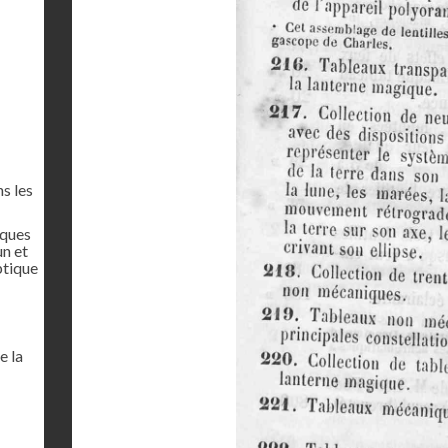
s les
iques
un et
ptique
e la