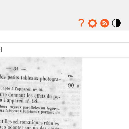
Mode
contraste
élévé