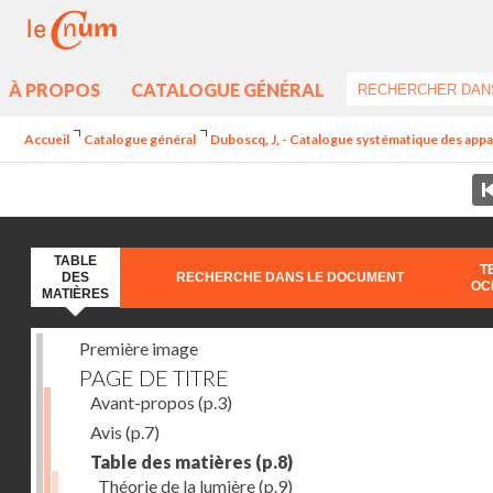
À PROPOS
CATALOGUE GÉNÉRAL
Accueil
Catalogue général
Duboscq, J, - Catalogue systématique des appare
TABLE
T
DES
RECHERCHE DANS LE DOCUMENT
OC
MATIÈRES
Première image
PAGE DE TITRE
Avant-propos
(p.3)
Avis
(p.7)
Table des matières
(p.8)
Théorie de la lumière
(p.9)