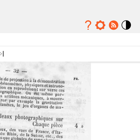
Mode
contraste
élévé