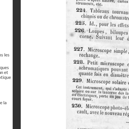
s les
iques
un et
ptique
e la