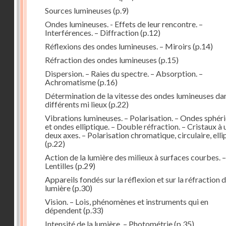
Sources lumineuses
(p.9)
Ondes lumineuses. - Effets de leur rencontre. –
Interférences. – Diffraction
(p.12)
Réflexions des ondes lumineuses. – Miroirs
(p.14)
Réfraction des ondes lumineuses
(p.15)
Dispersion. – Raies du spectre. – Absorption. –
Achromatisme
(p.16)
Détermination de la vitesse des ondes lumineuses dan
différents mi lieux
(p.22)
Vibrations lumineuses. – Polarisation. – Ondes sphér
et ondes elliptique. – Double réfraction. – Cristaux à 
deux axes. – Polarisation chromatique, circulaire, elli
(p.22)
Action de la lumière des milieux à surfaces courbes. –
Lentilles
(p.29)
Appareils fondés sur la réflexion et sur la réfraction d
lumière
(p.30)
Vision. – Lois, phénomènes et instruments qui en
dépendent
(p.33)
Intensité de la lumière. – Photométrie
(p.35)