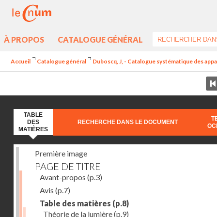
À PROPOS
CATALOGUE GÉNÉRAL
Accueil
Catalogue général
Duboscq, J, - Catalogue systématique des appare
TABLE
T
DES
RECHERCHE DANS LE DOCUMENT
OC
MATIÈRES
Première image
PAGE DE TITRE
Avant-propos
(p.3)
Avis
(p.7)
Table des matières
(p.8)
Théorie de la lumière
(p.9)