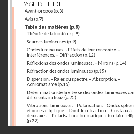
PAGE DE TITRE
Avant-propos
(p.3)
Avis
(p.7)
Table des matières
(p.8)
Théorie de la lumière
(p.9)
Sources lumineuses
(p.9)
Ondes lumineuses. - Effets de leur rencontre. –
Interférences. – Diffraction
(p.12)
Réflexions des ondes lumineuses. – Miroirs
(p.14)
Réfraction des ondes lumineuses
(p.15)
Dispersion. – Raies du spectre. – Absorption. –
Achromatisme
(p.16)
Détermination de la vitesse des ondes lumineuses dan
différents mi lieux
(p.22)
Vibrations lumineuses. – Polarisation. – Ondes sphér
et ondes elliptique. – Double réfraction. – Cristaux à 
deux axes. – Polarisation chromatique, circulaire, elli
(p.22)
Action de la lumière des milieux à surfaces courbes. –
Droits réservés - CNAM
Lentilles
(p.29)