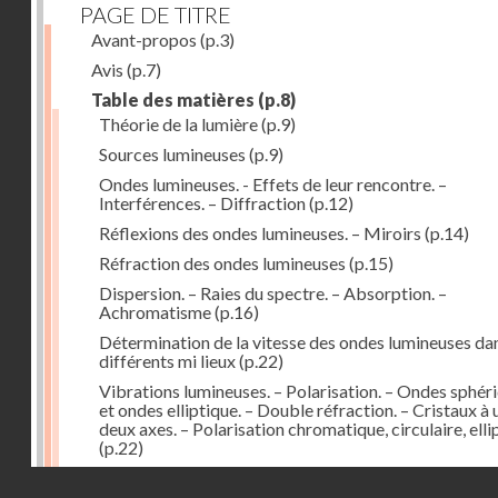
PAGE DE TITRE
Avant-propos
(p.3)
Avis
(p.7)
Table des matières
(p.8)
Théorie de la lumière
(p.9)
Sources lumineuses
(p.9)
Ondes lumineuses. - Effets de leur rencontre. –
Interférences. – Diffraction
(p.12)
Réflexions des ondes lumineuses. – Miroirs
(p.14)
Réfraction des ondes lumineuses
(p.15)
Dispersion. – Raies du spectre. – Absorption. –
Achromatisme
(p.16)
Détermination de la vitesse des ondes lumineuses dan
différents mi lieux
(p.22)
Vibrations lumineuses. – Polarisation. – Ondes sphér
et ondes elliptique. – Double réfraction. – Cristaux à 
deux axes. – Polarisation chromatique, circulaire, elli
(p.22)
Action de la lumière des milieux à surfaces courbes. –
Droits réservés - CNAM
Lentilles
(p.29)