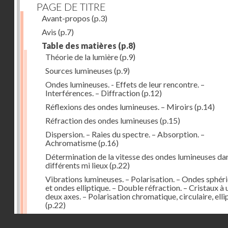
PAGE DE TITRE
Avant-propos
(p.3)
Avis
(p.7)
Table des matières
(p.8)
Théorie de la lumière
(p.9)
Sources lumineuses
(p.9)
Ondes lumineuses. - Effets de leur rencontre. –
Interférences. – Diffraction
(p.12)
Réflexions des ondes lumineuses. – Miroirs
(p.14)
Réfraction des ondes lumineuses
(p.15)
Dispersion. – Raies du spectre. – Absorption. –
Achromatisme
(p.16)
Détermination de la vitesse des ondes lumineuses dan
différents mi lieux
(p.22)
Vibrations lumineuses. – Polarisation. – Ondes sphér
et ondes elliptique. – Double réfraction. – Cristaux à 
deux axes. – Polarisation chromatique, circulaire, elli
(p.22)
Action de la lumière des milieux à surfaces courbes. –
Droits réservés - CNAM
Lentilles
(p.29)