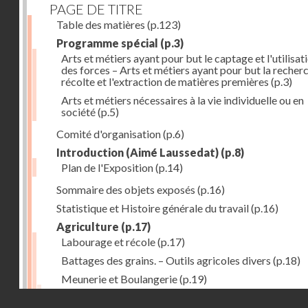
PAGE DE TITRE
Table des matières
(p.123)
Programme spécial
(p.3)
Arts et métiers ayant pour but le captage et l'utilisat
des forces – Arts et métiers ayant pour but la recherc
récolte et l'extraction de matières premières
(p.3)
Arts et métiers nécessaires à la vie individuelle ou en
société
(p.5)
Comité d'organisation
(p.6)
Introduction (Aimé Laussedat)
(p.8)
Plan de l'Exposition
(p.14)
Sommaire des objets exposés
(p.16)
Statistique et Histoire générale du travail
(p.16)
Agriculture
(p.17)
Labourage et récole
(p.17)
Battages des grains. – Outils agricoles divers
(p.18)
Meunerie et Boulangerie
(p.19)
Laiterie
(p.20)
Droits réservés - CNAM