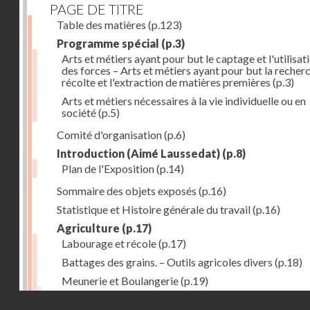
PAGE DE TITRE
Table des matières
(p.123)
Programme spécial
(p.3)
Arts et métiers ayant pour but le captage et l'utilisat
des forces – Arts et métiers ayant pour but la recherc
récolte et l'extraction de matières premières
(p.3)
Arts et métiers nécessaires à la vie individuelle ou en
société
(p.5)
Comité d'organisation
(p.6)
Introduction (Aimé Laussedat)
(p.8)
Plan de l'Exposition
(p.14)
Sommaire des objets exposés
(p.16)
Statistique et Histoire générale du travail
(p.16)
Agriculture
(p.17)
Labourage et récole
(p.17)
Battages des grains. – Outils agricoles divers
(p.18)
Meunerie et Boulangerie
(p.19)
Laiterie
(p.20)
Droits réservés - CNAM