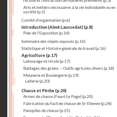
récolte et l'extraction de matières premières
(p.3)
Arts et métiers nécessaires à la vie individuelle ou en
société
(p.5)
Comité d'organisation
(p.6)
Introduction (Aimé Laussedat)
(p.8)
Plan de l'Exposition
(p.14)
Sommaire des objets exposés
(p.16)
Statistique et Histoire générale du travail
(p.16)
Agriculture
(p.17)
Labourage et récole
(p.17)
Battages des grains. – Outils agricoles divers
(p.18)
Meunerie et Boulangerie
(p.19)
Laiterie
(p.20)
Chasse et Pêche
(p.20)
Armes de chasse (Fauré Le Page)
(p.20)
Fabrication du fusil de chasse de St-Etienne
(p.24)
Panoplies de chasse
(p.25)