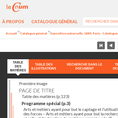
À PROPOS
CATALOGUE GÉNÉRAL
Accueil
Catalogue général
Exposition universelle. 1889. Paris - Catalogue 
TABLE
TABLE DES
RECHERCHE DANS LE
T
DES
ILLUSTRATIONS
DOCUMENT
OC
MATIÈRES
Première image
PAGE DE TITRE
Table des matières
(p.123)
Programme spécial
(p.3)
Arts et métiers ayant pour but le captage et l'utilisat
des forces – Arts et métiers ayant pour but la recherc