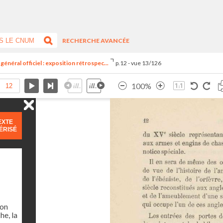
RECHERCHE AVANCÉE
général officiel : exposition rétrospec...
p.12 - vue 13/126
100%
EXTE
ÉRISÉ
ion
he, la