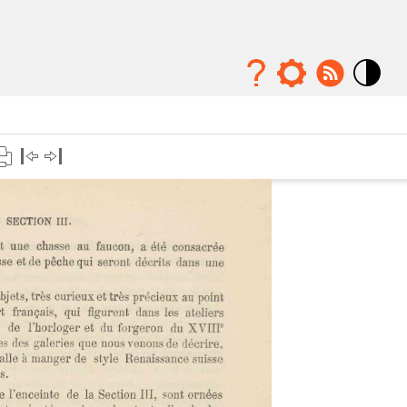
Mode
contraste
élévé