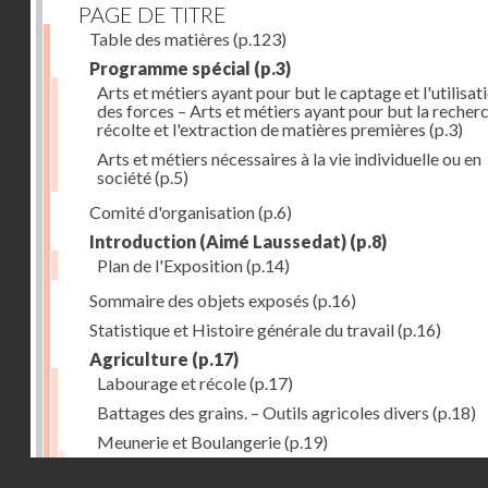
PAGE DE TITRE
Table des matières
(p.123)
Programme spécial
(p.3)
Arts et métiers ayant pour but le captage et l'utilisat
des forces – Arts et métiers ayant pour but la recherc
récolte et l'extraction de matières premières
(p.3)
Arts et métiers nécessaires à la vie individuelle ou en
société
(p.5)
Comité d'organisation
(p.6)
Introduction (Aimé Laussedat)
(p.8)
Plan de l'Exposition
(p.14)
Sommaire des objets exposés
(p.16)
Statistique et Histoire générale du travail
(p.16)
Agriculture
(p.17)
Labourage et récole
(p.17)
Battages des grains. – Outils agricoles divers
(p.18)
Meunerie et Boulangerie
(p.19)
Laiterie
(p.20)
Droits réservés - CNAM