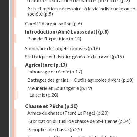
récolte et l'extraction de matières premières
(p.3)
Arts et métiers nécessaires à la vie individuelle ou en
société
(p.5)
Comité d'organisation
(p.6)
Introduction (Aimé Laussedat)
(p.8)
Plan de l'Exposition
(p.14)
Sommaire des objets exposés
(p.16)
Statistique et Histoire générale du travail
(p.16)
Agriculture
(p.17)
Labourage et récole
(p.17)
Battages des grains. – Outils agricoles divers
(p.18)
Meunerie et Boulangerie
(p.19)
Laiterie
(p.20)
Chasse et Pêche
(p.20)
Armes de chasse (Fauré Le Page)
(p.20)
Fabrication du fusil de chasse de St-Etienne
(p.24)
Panoplies de chasse
(p.25)