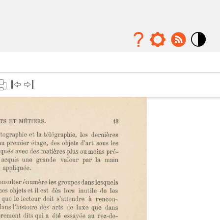
Mode
contraste
élévé