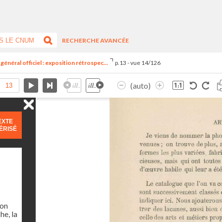
RECHERCHE AVANCÉE
général officiel : exposition rétrospec...
p.13 - vue 14/126
(auto)
EXTE
ÉRISÉ
ion
he, la