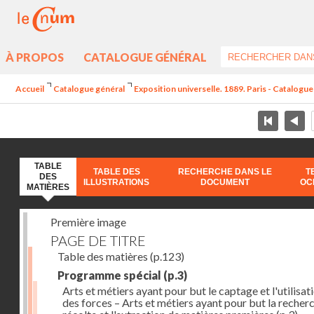
À PROPOS
CATALOGUE GÉNÉRAL
Accueil
Catalogue général
Exposition universelle. 1889. Paris - Catalogue 
TABLE
TABLE DES
RECHERCHE DANS LE
T
DES
ILLUSTRATIONS
DOCUMENT
OC
MATIÈRES
Première image
PAGE DE TITRE
Table des matières
(p.123)
Programme spécial
(p.3)
Arts et métiers ayant pour but le captage et l'utilisat
des forces – Arts et métiers ayant pour but la recherc