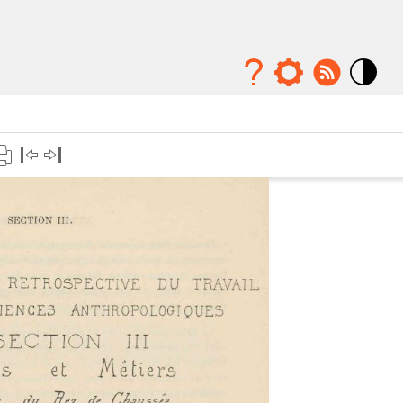
Mode
contraste
élévé