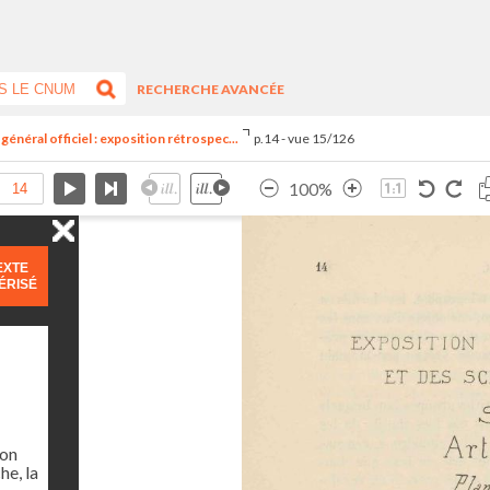
RECHERCHE AVANCÉE
général officiel : exposition rétrospec...
p.14 - vue 15/126
100%
EXTE
ÉRISÉ
ion
he, la