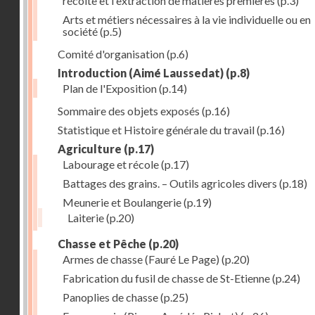
récolte et l'extraction de matières premières
(p.3)
Arts et métiers nécessaires à la vie individuelle ou en
société
(p.5)
Comité d'organisation
(p.6)
Introduction (Aimé Laussedat)
(p.8)
Plan de l'Exposition
(p.14)
Sommaire des objets exposés
(p.16)
Statistique et Histoire générale du travail
(p.16)
Agriculture
(p.17)
Labourage et récole
(p.17)
Battages des grains. – Outils agricoles divers
(p.18)
Meunerie et Boulangerie
(p.19)
Laiterie
(p.20)
Chasse et Pêche
(p.20)
Armes de chasse (Fauré Le Page)
(p.20)
Fabrication du fusil de chasse de St-Etienne
(p.24)
Panoplies de chasse
(p.25)