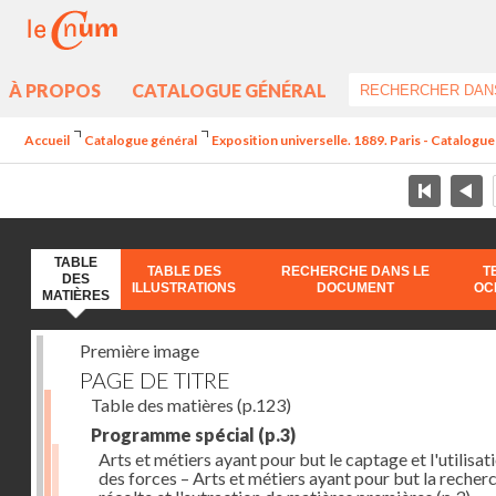
À PROPOS
CATALOGUE GÉNÉRAL
Accueil
Catalogue général
Exposition universelle. 1889. Paris - Catalogue 
TABLE
TABLE DES
RECHERCHE DANS LE
T
DES
ILLUSTRATIONS
DOCUMENT
OC
MATIÈRES
Première image
PAGE DE TITRE
Table des matières
(p.123)
Programme spécial
(p.3)
Arts et métiers ayant pour but le captage et l'utilisat
des forces – Arts et métiers ayant pour but la recherc