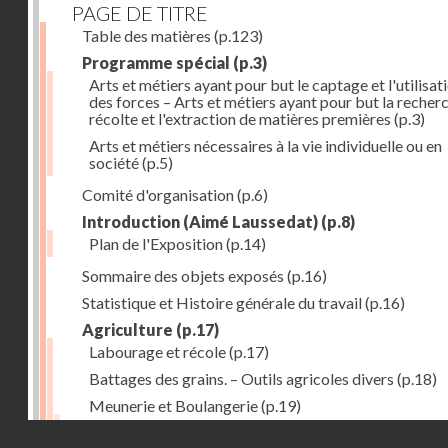
PAGE DE TITRE
Table des matières
(p.123)
Programme spécial
(p.3)
Arts et métiers ayant pour but le captage et l'utilisat
des forces – Arts et métiers ayant pour but la recherc
récolte et l'extraction de matières premières
(p.3)
Arts et métiers nécessaires à la vie individuelle ou en
société
(p.5)
Comité d'organisation
(p.6)
Introduction (Aimé Laussedat)
(p.8)
Plan de l'Exposition
(p.14)
Sommaire des objets exposés
(p.16)
Statistique et Histoire générale du travail
(p.16)
Agriculture
(p.17)
Labourage et récole
(p.17)
Battages des grains. – Outils agricoles divers
(p.18)
Meunerie et Boulangerie
(p.19)
Laiterie
(p.20)
Droits réservés - CNAM