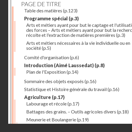
PAGE DE TITRE
Table des matières
(p.123)
Programme spécial
(p.3)
Arts et métiers ayant pour but le captage et l'utilisat
des forces – Arts et métiers ayant pour but la recherc
récolte et l'extraction de matières premières
(p.3)
Arts et métiers nécessaires à la vie individuelle ou en
société
(p.5)
Comité d'organisation
(p.6)
Introduction (Aimé Laussedat)
(p.8)
Plan de l'Exposition
(p.14)
Sommaire des objets exposés
(p.16)
Statistique et Histoire générale du travail
(p.16)
Agriculture
(p.17)
Labourage et récole
(p.17)
Battages des grains. – Outils agricoles divers
(p.18)
Meunerie et Boulangerie
(p.19)
Laiterie
(p.20)
Droits réservés - CNAM