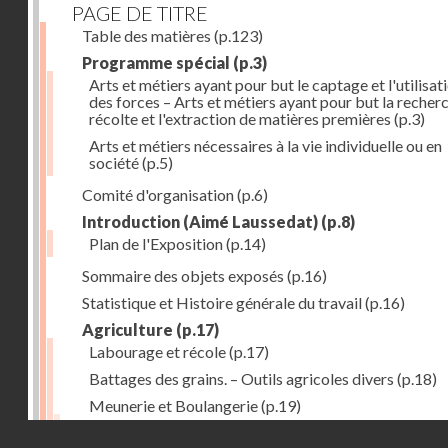
PAGE DE TITRE
Table des matières
(p.123)
Programme spécial
(p.3)
Arts et métiers ayant pour but le captage et l'utilisat
des forces – Arts et métiers ayant pour but la recherc
récolte et l'extraction de matières premières
(p.3)
Arts et métiers nécessaires à la vie individuelle ou en
société
(p.5)
Comité d'organisation
(p.6)
Introduction (Aimé Laussedat)
(p.8)
Plan de l'Exposition
(p.14)
Sommaire des objets exposés
(p.16)
Statistique et Histoire générale du travail
(p.16)
Agriculture
(p.17)
Labourage et récole
(p.17)
Battages des grains. – Outils agricoles divers
(p.18)
Meunerie et Boulangerie
(p.19)
Laiterie
(p.20)
Droits réservés - CNAM