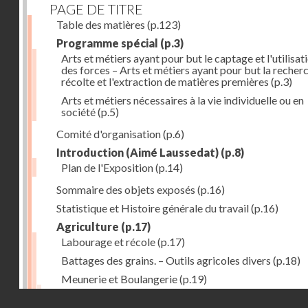
PAGE DE TITRE
Table des matières
(p.123)
Programme spécial
(p.3)
Arts et métiers ayant pour but le captage et l'utilisat
des forces – Arts et métiers ayant pour but la recherc
récolte et l'extraction de matières premières
(p.3)
Arts et métiers nécessaires à la vie individuelle ou en
société
(p.5)
Comité d'organisation
(p.6)
Introduction (Aimé Laussedat)
(p.8)
Plan de l'Exposition
(p.14)
Sommaire des objets exposés
(p.16)
Statistique et Histoire générale du travail
(p.16)
Agriculture
(p.17)
Labourage et récole
(p.17)
Battages des grains. – Outils agricoles divers
(p.18)
Meunerie et Boulangerie
(p.19)
Laiterie
(p.20)
Droits réservés - CNAM