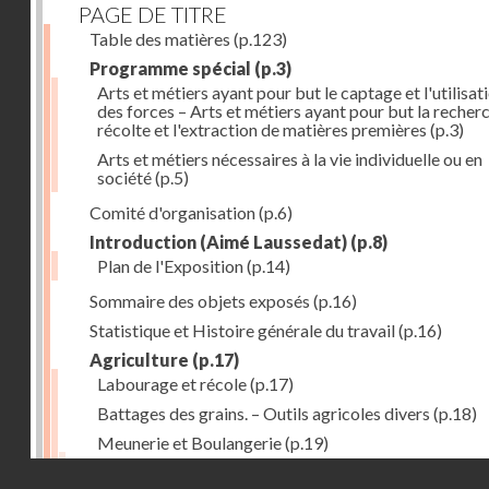
PAGE DE TITRE
Table des matières
(p.123)
Programme spécial
(p.3)
Arts et métiers ayant pour but le captage et l'utilisat
des forces – Arts et métiers ayant pour but la recherc
récolte et l'extraction de matières premières
(p.3)
Arts et métiers nécessaires à la vie individuelle ou en
société
(p.5)
Comité d'organisation
(p.6)
Introduction (Aimé Laussedat)
(p.8)
Plan de l'Exposition
(p.14)
Sommaire des objets exposés
(p.16)
Statistique et Histoire générale du travail
(p.16)
Agriculture
(p.17)
Labourage et récole
(p.17)
Battages des grains. – Outils agricoles divers
(p.18)
Meunerie et Boulangerie
(p.19)
Laiterie
(p.20)
Droits réservés - CNAM