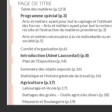
PAGE DE TITRE
Table des matières
(p.123)
Programme spécial
(p.3)
Arts et métiers ayant pour but le captage et l'utilisat
des forces – Arts et métiers ayant pour but la recherc
récolte et l'extraction de matières premières
(p.3)
Arts et métiers nécessaires à la vie individuelle ou en
société
(p.5)
Comité d'organisation
(p.6)
Introduction (Aimé Laussedat)
(p.8)
Plan de l'Exposition
(p.14)
Sommaire des objets exposés
(p.16)
Statistique et Histoire générale du travail
(p.16)
Agriculture
(p.17)
Labourage et récole
(p.17)
Battages des grains. – Outils agricoles divers
(p.18)
Meunerie et Boulangerie
(p.19)
Laiterie
(p.20)
Droits réservés - CNAM