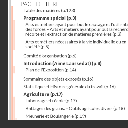
PAGE DE TITRE
Table des matières
(p.123)
Programme spécial
(p.3)
Arts et métiers ayant pour but le captage et l'utilisat
des forces – Arts et métiers ayant pour but la recherc
récolte et l'extraction de matières premières
(p.3)
Arts et métiers nécessaires à la vie individuelle ou en
société
(p.5)
Comité d'organisation
(p.6)
Introduction (Aimé Laussedat)
(p.8)
Plan de l'Exposition
(p.14)
Sommaire des objets exposés
(p.16)
Statistique et Histoire générale du travail
(p.16)
Agriculture
(p.17)
Labourage et récole
(p.17)
Battages des grains. – Outils agricoles divers
(p.18)
Meunerie et Boulangerie
(p.19)
Laiterie
(p.20)
Droits réservés - CNAM