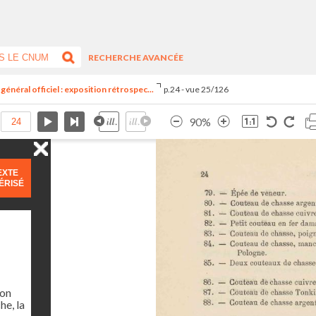
RECHERCHE AVANCÉE
général officiel : exposition rétrospec...
p.24 - vue 25/126
90%
EXTE
ÉRISÉ
ion
he, la