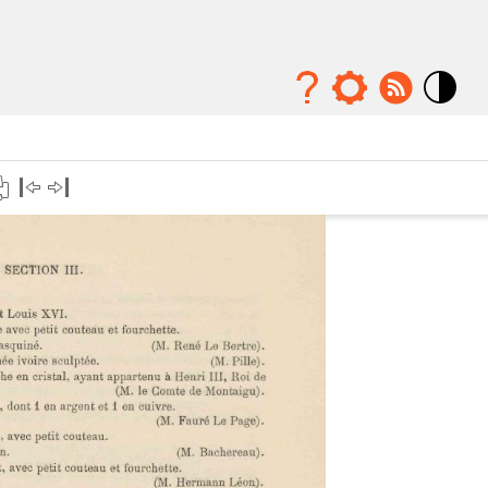
Mode
contraste
élévé