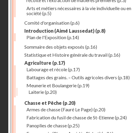
récolte et l'extraction de matières premières
(p.3)
Arts et métiers nécessaires à la vie individuelle ou en
société
(p.5)
Comité d'organisation
(p.6)
Introduction (Aimé Laussedat)
(p.8)
Plan de l'Exposition
(p.14)
Sommaire des objets exposés
(p.16)
Statistique et Histoire générale du travail
(p.16)
Agriculture
(p.17)
Labourage et récole
(p.17)
Battages des grains. – Outils agricoles divers
(p.18)
Meunerie et Boulangerie
(p.19)
Laiterie
(p.20)
Chasse et Pêche
(p.20)
Armes de chasse (Fauré Le Page)
(p.20)
Fabrication du fusil de chasse de St-Etienne
(p.24)
Panoplies de chasse
(p.25)