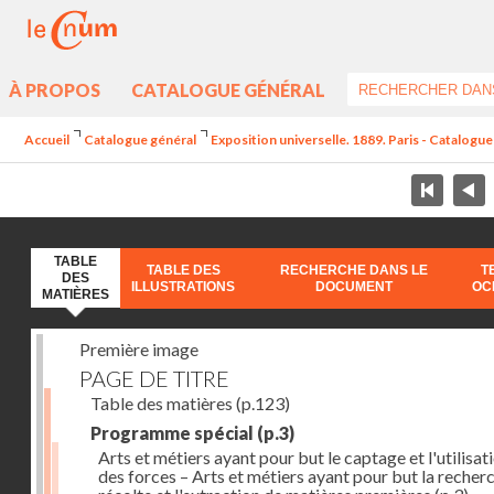
À PROPOS
CATALOGUE GÉNÉRAL
Accueil
Catalogue général
Exposition universelle. 1889. Paris - Catalogue 
TABLE
TABLE DES
RECHERCHE DANS LE
T
DES
ILLUSTRATIONS
DOCUMENT
OC
MATIÈRES
Première image
PAGE DE TITRE
Table des matières
(p.123)
Programme spécial
(p.3)
Arts et métiers ayant pour but le captage et l'utilisat
des forces – Arts et métiers ayant pour but la recherc