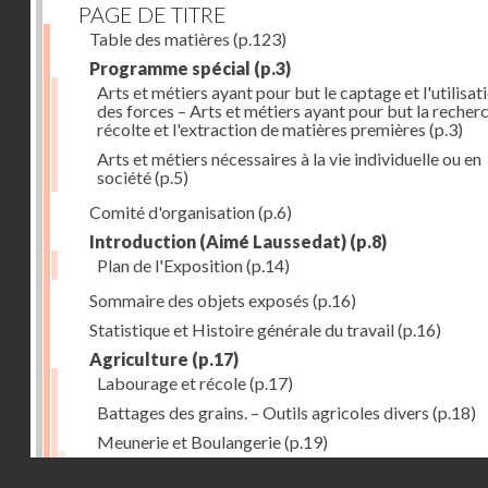
PAGE DE TITRE
Table des matières
(p.123)
Programme spécial
(p.3)
Arts et métiers ayant pour but le captage et l'utilisat
des forces – Arts et métiers ayant pour but la recherc
récolte et l'extraction de matières premières
(p.3)
Arts et métiers nécessaires à la vie individuelle ou en
société
(p.5)
Comité d'organisation
(p.6)
Introduction (Aimé Laussedat)
(p.8)
Plan de l'Exposition
(p.14)
Sommaire des objets exposés
(p.16)
Statistique et Histoire générale du travail
(p.16)
Agriculture
(p.17)
Labourage et récole
(p.17)
Battages des grains. – Outils agricoles divers
(p.18)
Meunerie et Boulangerie
(p.19)
Laiterie
(p.20)
Droits réservés - CNAM