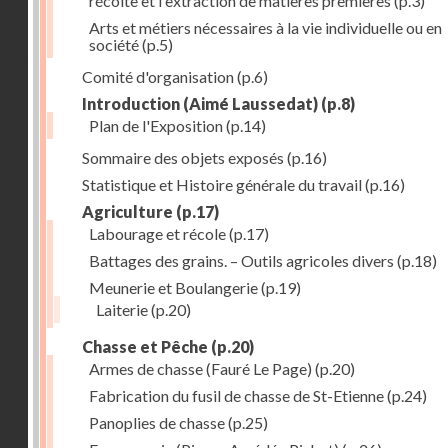
récolte et l'extraction de matières premières
(p.3)
Arts et métiers nécessaires à la vie individuelle ou en
société
(p.5)
Comité d'organisation
(p.6)
Introduction (Aimé Laussedat)
(p.8)
Plan de l'Exposition
(p.14)
Sommaire des objets exposés
(p.16)
Statistique et Histoire générale du travail
(p.16)
Agriculture
(p.17)
Labourage et récole
(p.17)
Battages des grains. – Outils agricoles divers
(p.18)
Meunerie et Boulangerie
(p.19)
Laiterie
(p.20)
Chasse et Pêche
(p.20)
Armes de chasse (Fauré Le Page)
(p.20)
Fabrication du fusil de chasse de St-Etienne
(p.24)
Panoplies de chasse
(p.25)