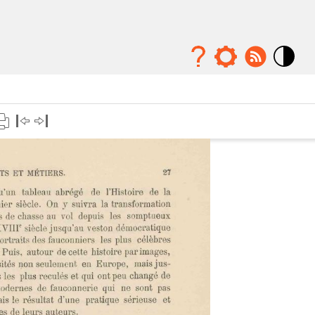
Mode
contraste
élévé