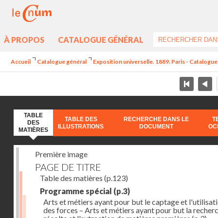
À PROPOS
CATALOGUE GÉNÉRAL
Accueil
Catalogue général
Exposition universelle. 1889. Paris - Catalogue 
TABLE
TABLE DES
RECHERCHE DANS LE
T
DES
ILLUSTRATIONS
DOCUMENT
OC
MATIÈRES
Première image
PAGE DE TITRE
Table des matières
(p.123)
Programme spécial
(p.3)
Arts et métiers ayant pour but le captage et l'utilisat
des forces – Arts et métiers ayant pour but la recherc