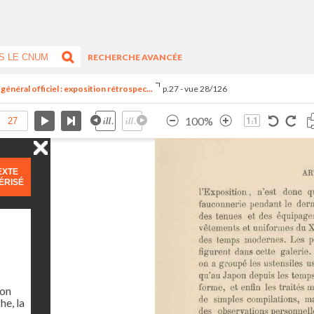
RECHERCHE AVANCÉE
général officiel : exposition rétrospec...
p.27 - vue 28/126
100%
EXTE
ÉRISÉ
ion
he, la