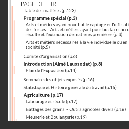
PAGE DE TITRE
Table des matières
(p.123)
Programme spécial
(p.3)
Arts et métiers ayant pour but le captage et l'utilisat
des forces – Arts et métiers ayant pour but la recherc
récolte et l'extraction de matières premières
(p.3)
Arts et métiers nécessaires à la vie individuelle ou en
société
(p.5)
Comité d'organisation
(p.6)
Introduction (Aimé Laussedat)
(p.8)
Plan de l'Exposition
(p.14)
Sommaire des objets exposés
(p.16)
Statistique et Histoire générale du travail
(p.16)
Agriculture
(p.17)
Labourage et récole
(p.17)
Battages des grains. – Outils agricoles divers
(p.18)
Meunerie et Boulangerie
(p.19)
Laiterie
(p.20)
Droits réservés - CNAM